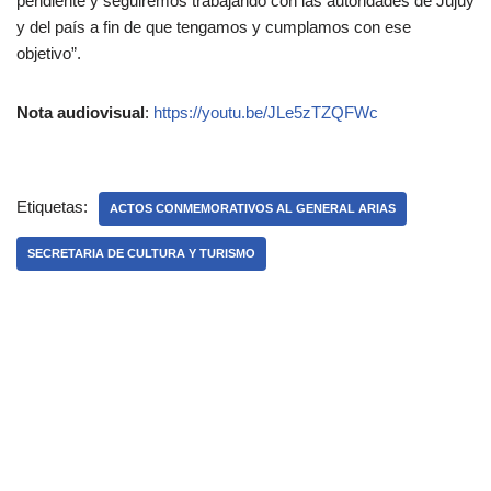
pendiente y seguiremos trabajando con las autoridades de Jujuy
y del país a fin de que tengamos y cumplamos con ese
objetivo”.
Nota audiovisual
:
https://youtu.be/JLe5zTZQFWc
Etiquetas:
ACTOS CONMEMORATIVOS AL GENERAL ARIAS
SECRETARIA DE CULTURA Y TURISMO