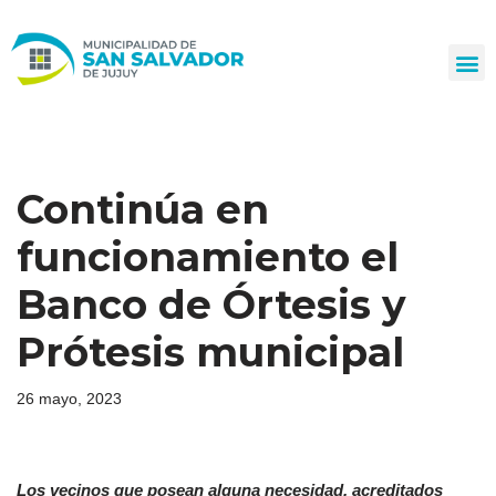
Ir
al
contenido
Continúa en
funcionamiento el
Banco de Órtesis y
Prótesis municipal
26 mayo, 2023
L
os vec
inos que posean alguna necesidad, acreditados