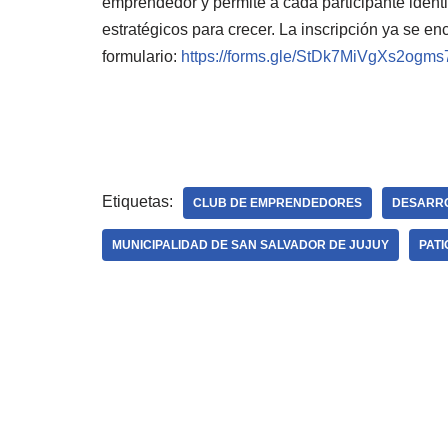
emprendedor y permite a cada participante identi
estratégicos para crecer. La inscripción ya se enc
formulario:
https://forms.gle/StDk7MiVgXs2ogms
Etiquetas:
CLUB DE EMPRENDEDORES
DESARR
MUNICIPALIDAD DE SAN SALVADOR DE JUJUY
PATI