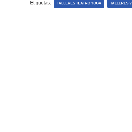
Etiquetas:
TALLERES TEATRO YOGA
TALLERES V