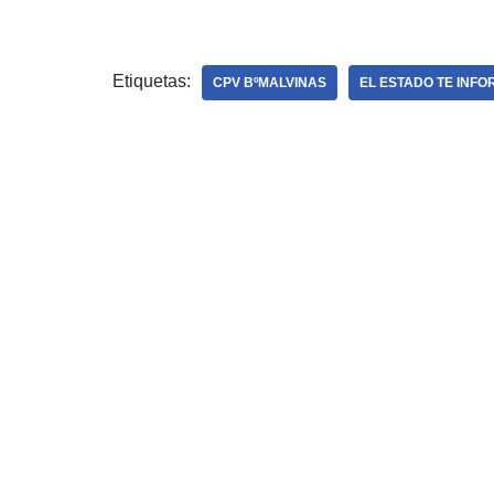
Etiquetas:
CPV BºMALVINAS
EL ESTADO TE INF