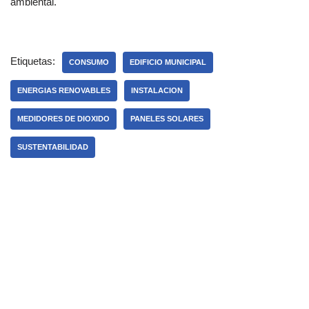
ambiental.
Etiquetas:
CONSUMO
EDIFICIO MUNICIPAL
ENERGIAS RENOVABLES
INSTALACION
MEDIDORES DE DIOXIDO
PANELES SOLARES
SUSTENTABILIDAD