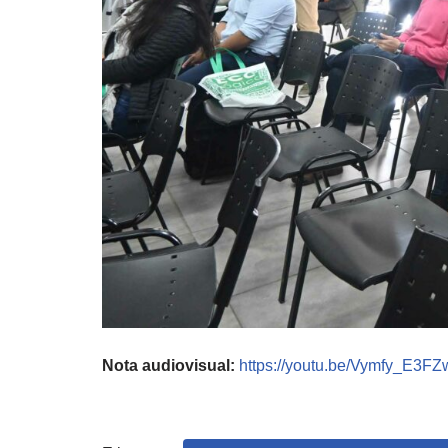
Nota audiovisual:
https://youtu.be/Vymfy_E3FZ