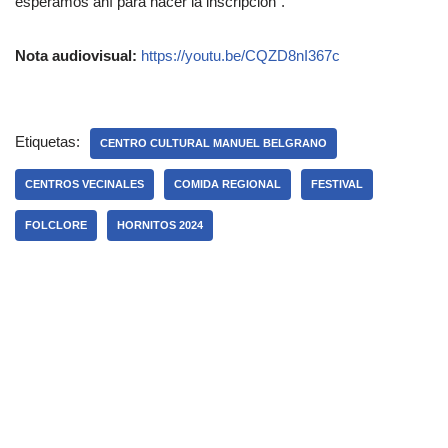
esperamos ahí para hacer la inscripción”.
Nota audiovisual:
https://youtu.be/CQZD8nI367c
Etiquetas:
CENTRO CULTURAL MANUEL BELGRANO
CENTROS VECINALES
COMIDA REGIONAL
FESTIVAL
FOLCLORE
HORNITOS 2024