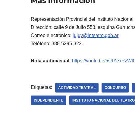
Más información
Representación Provincial del Instituto Nacional 
Dirección: calle 9 de Julio 553, esquina Gurruc
Correo electrónico:
jujuy@inteatro.gob.ar
Teléfono: 388-5295-322.
Nota audiovisual:
https://youtu.be/5s9YexPzWt
Etiquetas:
ACTIVIDAD TEATRAL
CONCURSO
INDEPENDIENTE
INSTITUTO NACIONAL DEL TEATRO