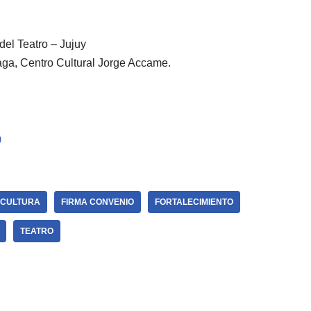
del Teatro – Jujuy
haga, Centro Cultural Jorge Accame.
0
CULTURA
FIRMA CONVENIO
FORTALECIMIENTO
TEATRO