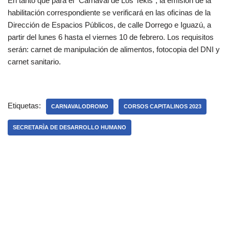
En tanto que para el “Carnaval de Los Tekis”, la emisión de la
habilitación correspondiente se verificará en las oficinas de la
Dirección de Espacios Públicos, de calle Dorrego e Iguazú, a
partir del lunes 6 hasta el viernes 10 de febrero. Los requisitos
serán: carnet de manipulación de alimentos, fotocopia del DNI y
carnet sanitario.
Etiquetas:
CARNAVALODROMO
CORSOS CAPITALINOS 2023
SECRETARÌA DE DESARROLLO HUMANO