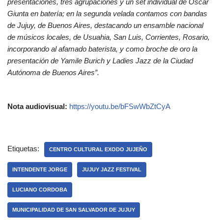
presentaciones, tres agrupaciones y un set individual de Oscar
Giunta en batería; en la segunda velada contamos con bandas
de Jujuy, de Buenos Aires, destacando un ensamble nacional
de músicos locales, de Usuahia, San Luis, Corrientes, Rosario,
incorporando al afamado baterista, y como broche de oro la
presentación de Yamile Burich y Ladies Jazz de la Ciudad
Autónoma de Buenos Aires”.
Nota audiovisual:
https://youtu.be/bFSwWbZtCyA
Etiquetas:
CENTRO CULTURAL EXODO JUJEÑO
INTENDENTE JORGE
JUJUY JAZZ FESTIVAL
LUCIANO CORDOBA
MUNICIPALIDAD DE SAN SALVADOR DE JUJUY