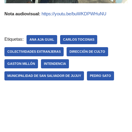
Nota audiovisual:
https://youtu.be/buWKDPWHuNU
Etiquetas:
ANA AJA GUAL
CARLOS TOCONAS
COLECTIVIDADES EXTRANJERAS
DIRECCIÓN DE CULTO
GASTON MILLÓN
INTENDENCIA
MUNICIPALIDAD DE SAN SALVADOR DE JUJUY
PEDRO SATO