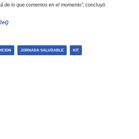
llá de lo que comemos en el momento”
, concluyó
52eQ
RICION
JORNADA SALUDABLE
KIT