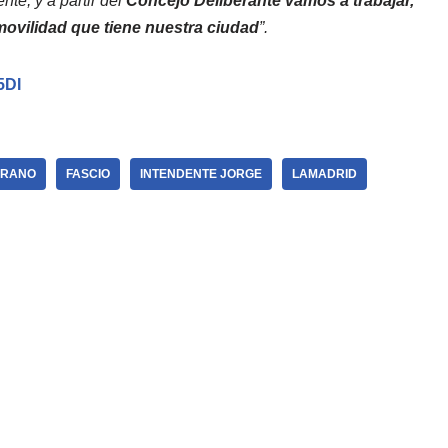
te, y a partir del
Concejo Deliberante vamos a trabajar,
movilidad que tiene nuestra ciudad
”.
5DI
GRANO
FASCIO
INTENDENTE JORGE
LAMADRID