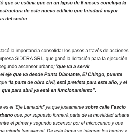
ó que se estima que en un lapso de 6 meses concluya la
 estructura de este nuevo edificio que brindará mayor
s del sector.
stacó la importancia consolidar los pasos a través de acciones,
empresa SIDERA SRL, que ganó la licitación para la ejecución
el segundo ascensor urbano
; “
que va a servir
el eje que va desde Punta Diamante, El Chingo, puente
 que
“
la parte de obra civil, está prevista para este año, y el
 que para abril ya esté en funcionamiento”.
ue es el ‘Eje Lamadrid’ ya que justamente
sobre calle Fascio
urbano
que, por supuesto formará parte de la movilidad urbana
entre el primer y segundo ascensor por el microcentro y que
na mirada transversal. De esta forma se integran los barrios y