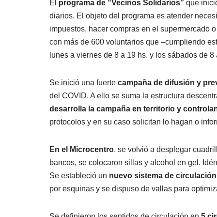
El
programa de “Vecinos Solidarios”
que inici
diarios. El objeto del programa es atender nece
impuestos, hacer compras en el supermercado o f
con más de 600 voluntarios que –cumpliendo est
lunes a viernes de 8 a 19 hs. y los sábados de 8 
Se inició una fuerte
campaña de difusión y prev
del COVID. A ello se suma la estructura descent
desarrolla la campaña en territorio y controla
protocolos y en su caso solicitan lo hagan o inf
En el Microcentro
, se volvió a desplegar cuadri
bancos, se colocaron sillas y alcohol en gel. Idé
Se estableció un
nuevo sistema de circulació
por esquinas y se dispuso de vallas para optimiz
Se definieron los sentidos de circulación en
5 ci