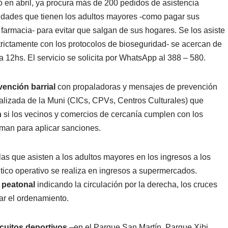
ó en abril, ya procura más de 200 pedidos de asistencia
sidades que tienen los adultos mayores -como pagar sus
armacia- para evitar que salgan de sus hogares. Se los asiste
rictamente con los protocolos de bioseguridad- se acercan de
a 12hs. El servicio se solicita por WhatsApp al 388 – 580.
ención barrial
con propaladoras y mensajes de prevención
ralizada de la Muni (CICs, CPVs, Centros Culturales) que
n
si los vecinos y comercios de cercanía cumplen con los
orman para aplicar sanciones.
llas que asisten a los adultos mayores en los ingresos a los
ntico operativo se realiza en ingresos a supermercados.
n peatonal
indicando la circulación por la derecha, los cruces
ar el ordenamiento.
rcuitos deportivos
–en el Parque San Martín, Parque Xibi