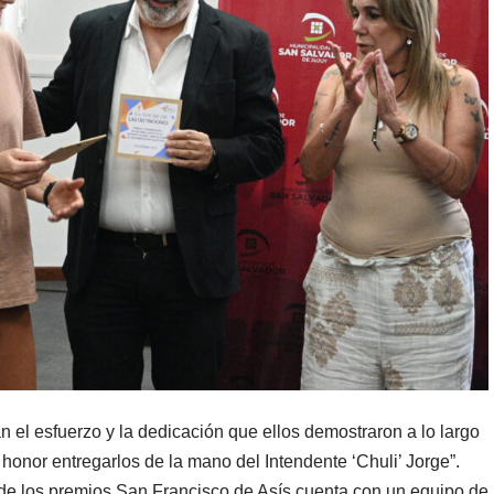
n el esfuerzo y la dedicación que ellos demostraron a lo largo
n honor entregarlos de la mano del Intendente ‘Chuli’ Jorge”.
a de los premios San Francisco de Asís cuenta con un equipo de