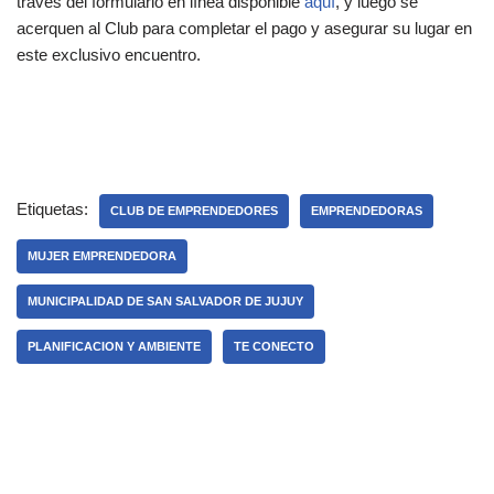
través del formulario en línea disponible
aquí
, y luego se
acerquen al Club para completar el pago y asegurar su lugar en
este exclusivo encuentro.
Etiquetas:
CLUB DE EMPRENDEDORES
EMPRENDEDORAS
MUJER EMPRENDEDORA
MUNICIPALIDAD DE SAN SALVADOR DE JUJUY
PLANIFICACION Y AMBIENTE
TE CONECTO