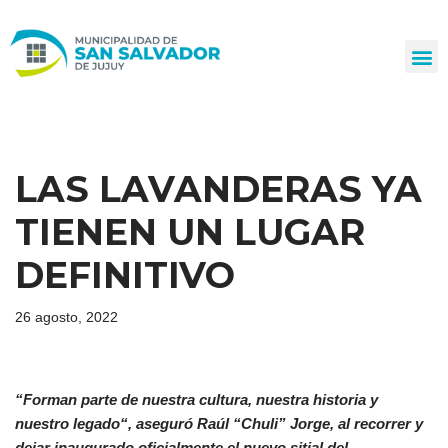
Ir
al
contenido
LAS LAVANDERAS YA
TIENEN UN LUGAR
DEFINITIVO
26 agosto, 2022
“F
orman parte de nuestra cultura, nuestra historia y
nuestro legado
“, aseguró
Raúl “Chuli” Jorge,
al recorrer y
dejar
inaugurado oficialmente el nuevo sitial del