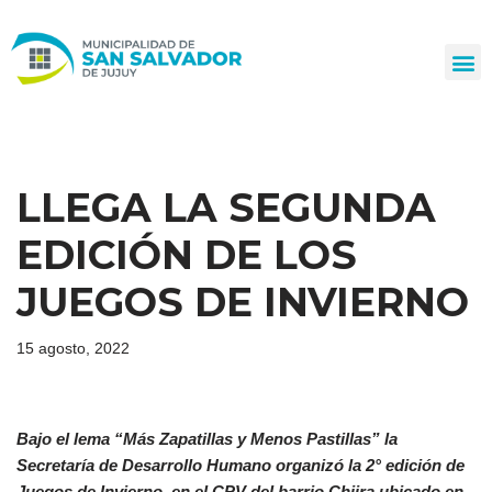
Ir
al
contenido
LLEGA LA SEGUNDA
EDICIÓN DE LOS
JUEGOS DE INVIERNO
15 agosto, 2022
Bajo el lema “Más Zapatillas y Menos Pastillas” la
Secretaría de Desarrollo Humano organizó la 2° edición de
Juegos de Invierno, en el CPV del barrio Chijra ubicado en