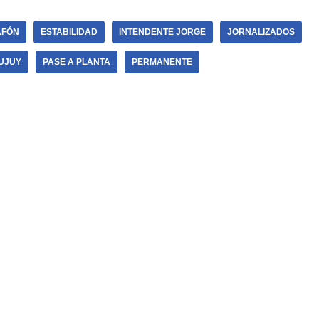
AFÓN
ESTABILIDAD
INTENDENTE JORGE
JORNALIZADOS
JUJUY
PASE A PLANTA
PERMANENTE