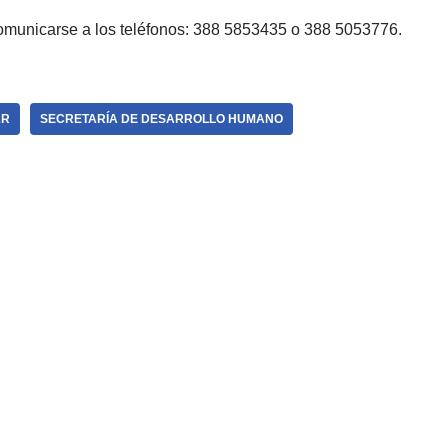
omunicarse a los teléfonos: 388 5853435 o 388 5053776.
AR
SECRETARÍA DE DESARROLLO HUMANO