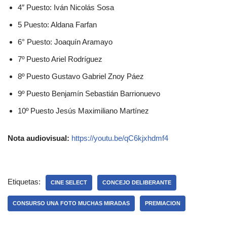
4″ Puesto: Iván Nicolás Sosa
5 Puesto: Aldana Farfan
6° Puesto: Joaquín Aramayo
7º Puesto Ariel Rodríguez
8º Puesto Gustavo Gabriel Znoy Páez
9º Puesto Benjamín Sebastián Barrionuevo
10º Puesto Jesús Maximiliano Martínez
Nota audiovisual:
https://youtu.be/qC6kjxhdmf4
Etiquetas:
CINE SELECT
CONCEJO DELIBERANTE
CONSURSO UNA FOTO MUCHAS MIRADAS
PREMIACION