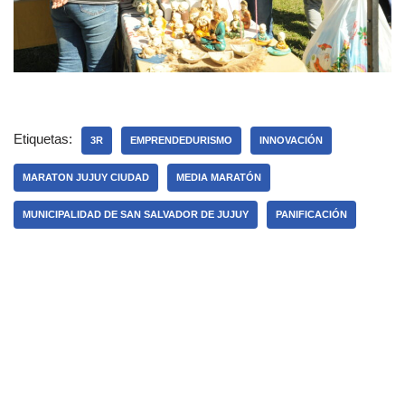
Etiquetas:
3R
EMPRENDEDURISMO
INNOVACIÓN
MARATON JUJUY CIUDAD
MEDIA MARATÓN
MUNICIPALIDAD DE SAN SALVADOR DE JUJUY
PANIFICACIÓN