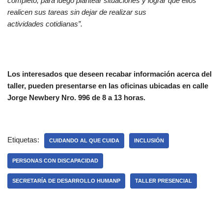
completo, para luego plantear situaciones y lograr que ellos
realicen sus tareas sin dejar de realizar sus
actividades cotidianas”.
Los interesados que deseen recabar información acerca del
taller, pueden presentarse en las oficinas ubicadas en calle
Jorge Newbery Nro. 996 de 8 a 13 horas.
Etiquetas:
CUIDANDO AL QUE CUIDA
INCLUSIÓN
PERSONAS CON DISCAPACIDAD
SECRETARÍA DE DESARROLLO HUMANP
TALLER PRESENCIAL