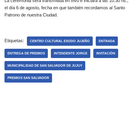
La ceremonia será transmitida en vivo e iniciará a las 10.30 hs.,
el día 6 de agosto, fecha en que también recordamos al Santo
Patrono de nuestra Ciudad.
Etiquetas:
CENTRO CULTURAL EXODO JUJEÑO
ENTRADA
ENTREGA DE PREMIOS
INTENDENTE JORGE
INVITACIÓN
MUNICIPALIDAD DE SAN SALVADOR DE JUJUY
PREMIOS SAN SALVADOR