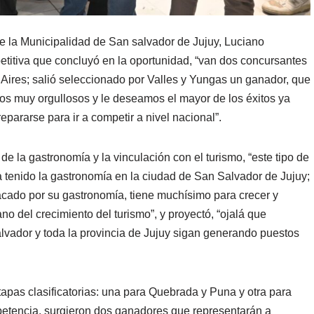
 de la Municipalidad de San salvador de Jujuy, Luciano
etitiva que concluyó en la oportunidad, “van dos concursantes
 Aires; salió seleccionado por Valles y Yungas un ganador, que
os muy orgullosos y le deseamos el mayor de los éxitos ya
ararse para ir a competir a nivel nacional”.
e la gastronomía y la vinculación con el turismo, “este tipo de
ha tenido la gastronomía en la ciudad de San Salvador de Jujuy;
tacado por su gastronomía, tiene muchísimo para crecer y
no del crecimiento del turismo”, y proyectó, “ojalá que
lvador y toda la provincia de Jujuy sigan generando puestos
tapas clasificatorias: una para Quebrada y Puna y otra para
petencia, surgieron dos ganadores que representarán a