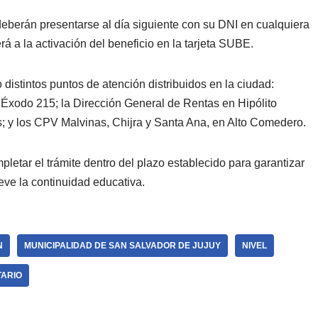
 deberán presentarse al día siguiente con su DNI en cualquiera
á a la activación del beneficio en la tarjeta SUBE.
 distintos puntos de atención distribuidos en la ciudad:
l Éxodo 215; la Dirección General de Rentas en Hipólito
s; y los CPV Malvinas, Chijra y Santa Ana, en Alto Comedero.
pletar el trámite dentro del plazo establecido para garantizar
eve la continuidad educativa.
N
MUNICIPALIDAD DE SAN SALVADOR DE JUJUY
NIVEL
TARIO