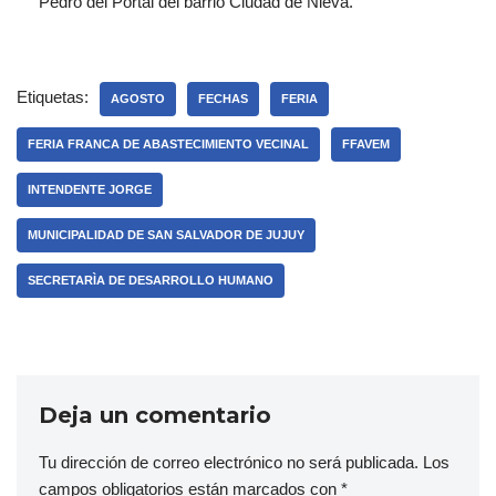
Pedro del Portal del barrio Ciudad de Nieva.
Etiquetas:
AGOSTO
FECHAS
FERIA
FERIA FRANCA DE ABASTECIMIENTO VECINAL
FFAVEM
INTENDENTE JORGE
MUNICIPALIDAD DE SAN SALVADOR DE JUJUY
SECRETARÌA DE DESARROLLO HUMANO
Deja un comentario
Tu dirección de correo electrónico no será publicada.
Los
campos obligatorios están marcados con
*