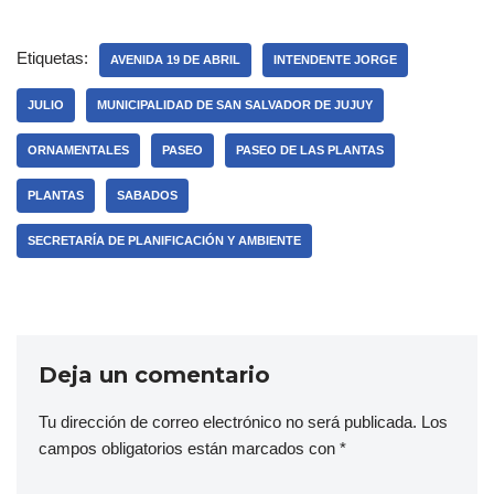
Etiquetas:
AVENIDA 19 DE ABRIL
INTENDENTE JORGE
JULIO
MUNICIPALIDAD DE SAN SALVADOR DE JUJUY
ORNAMENTALES
PASEO
PASEO DE LAS PLANTAS
PLANTAS
SABADOS
SECRETARÍA DE PLANIFICACIÓN Y AMBIENTE
Deja un comentario
Tu dirección de correo electrónico no será publicada.
Los
campos obligatorios están marcados con
*